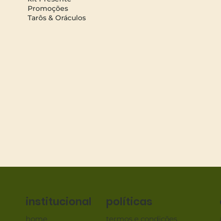
Promoções
Tarôs & Oráculos
políticas
institucional
termos e condições
home