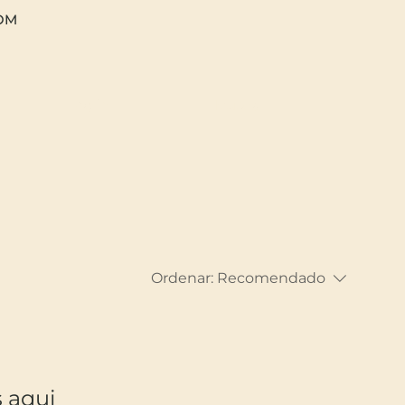
OM
Busca
log in
Ordenar:
Recomendado
 aqui