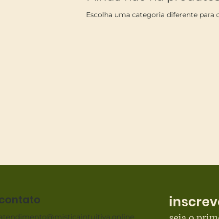
Escolha uma categoria diferente para c
contato
inscrev
seja o prim
atendimento@misticaintuitiva.online