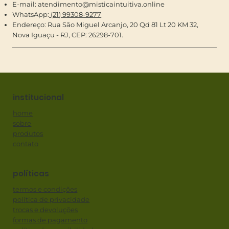
E-mail:
atendimento@misticaintuitiva.online
WhatsApp:
(21) 99308-9277
Endereço: Rua São Miguel Arcanjo, 20 Qd 81 Lt 20 KM 32,
Nova Iguaçu - RJ, CEP: 26298-701.
institucional
home
sobre
produtos
contato
políticas
termos e condições
política de privacidade
trocas e devoluções
formas de pagamento