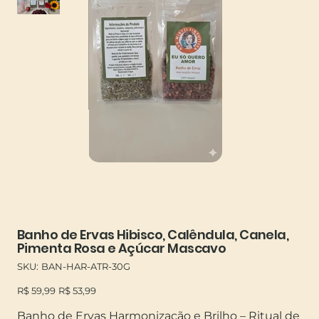
Banho de Ervas Hibisco, Calêndula, Canela,
Pimenta Rosa e Açúcar Mascavo
SKU
SKU:
BAN-HAR-ATR-30G
BAN-
HAR-
Preço
Preço
ATR-
R$ 59,99
R$ 53,99
original
promocional
30G
Banho de Ervas Harmonização e Brilho – Ritual de