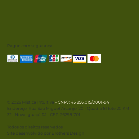
Pague com segurança
© 2026 Mística Intuitiva
- CNPJ
: 45.856.015/0001-94
.
Endereço: Rua São Miguel Arcanjo, 20 - Quadra 81 lote 20 KM
32 - Nova Iguaçú RJ - CEP: 26298-701
Todos os direitos reservados
Site desenvolvido por
Brothers Design