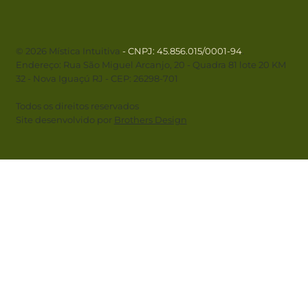
© 2026 Mística Intuitiva
- CNPJ
: 45.856.015/0001-94
.
Endereço: Rua São Miguel Arcanjo, 20 - Quadra 81 lote 20 KM
32 - Nova Iguaçú RJ - CEP: 26298-701
Todos os direitos reservados
Site desenvolvido por
Brothers Design