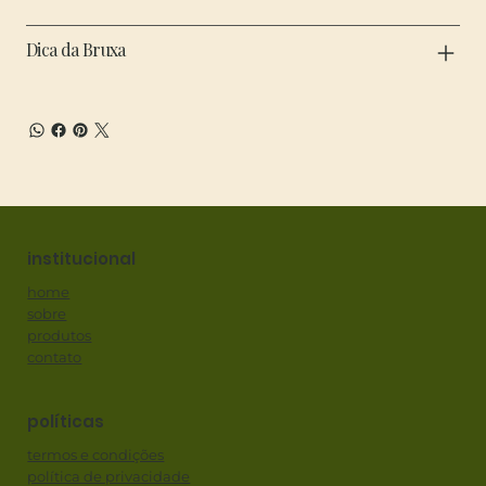
Dica da Bruxa
institucional
home
sobre
produtos
contato
políticas
termos e condições
política de privacidade