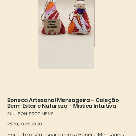
Boneca Artesanal Mensageira – Coleção
Bem-Estar e Natureza – Mística Intuitiva
SKU
SKU:
BON-PROT-MENS
BON-
PROT-
Preço
Preço
MENS
R$ 39,90
R$ 29,90
original
promocional
Encante o seu espaço com a Boneca Mensageira