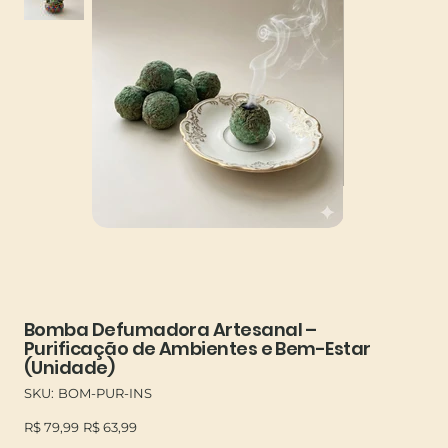
Bomba Defumadora Artesanal –
Purificação de Ambientes e Bem-Estar
(Unidade)
SKU
SKU:
BOM-PUR-INS
BOM-
PUR-
Preço
Preço
INS
R$ 79,99
R$ 63,99
original
promocional