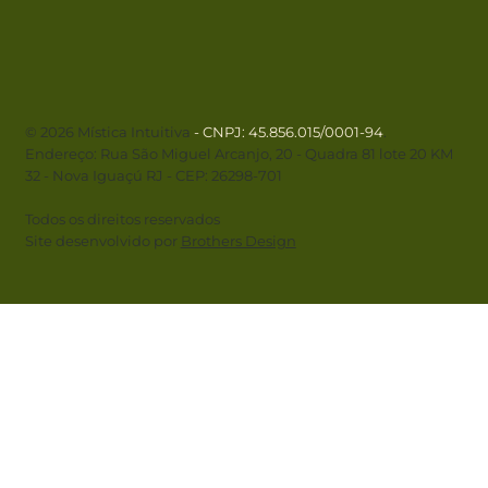
© 2026 Mística Intuitiva
- CNPJ
: 45.856.015/0001-94
.
Endereço: Rua São Miguel Arcanjo, 20 - Quadra 81 lote 20 KM
32 - Nova Iguaçú RJ - CEP: 26298-701
Todos os direitos reservados
Site desenvolvido por
Brothers Design