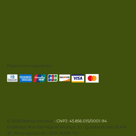
Pague com segurança
© 2026 Mística Intuitiva
- CNPJ
: 45.856.015/0001-94
.
Endereço: Rua São Miguel Arcanjo, 20 - Quadra 81 lote 20 KM
32 - Nova Iguaçú RJ - CEP: 26298-701