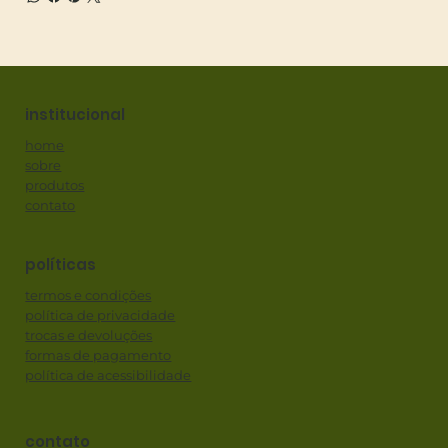
institucional
home
sobre
produtos
contato
políticas
termos e condições
política de privacidade
trocas e devoluções
formas de pagamento
política de acessibilidade
contato