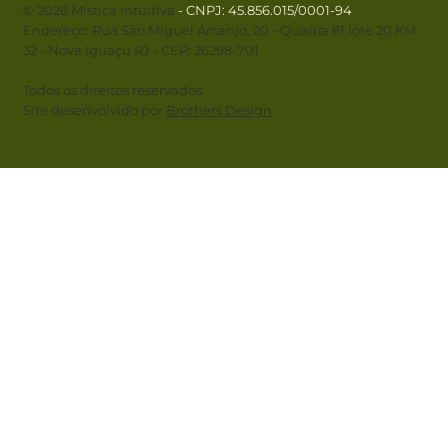
© 2026 Mística Intuitiva
- CNPJ
: 45.856.015/0001-94
.
Endereço: Rua São Miguel Arcanjo, 20 - Quadra 81 lote 20 KM
32 - Nova Iguaçú RJ - CEP: 26298-701
Todos os direitos reservados
Site desenvolvido por
Brothers Design