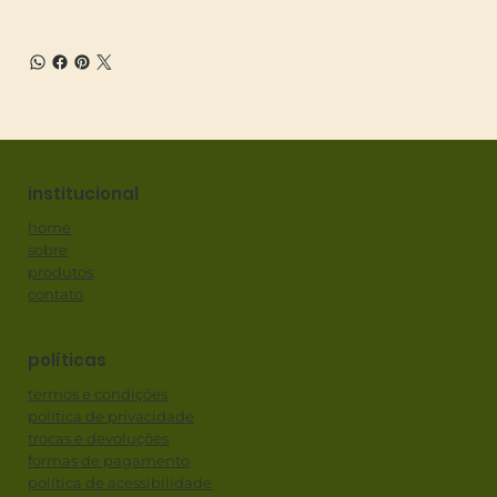
institucional
home
sobre
produtos
contato
políticas
termos e condições
política de privacidade
trocas e devoluções
formas de pagamento
política de acessibilidade