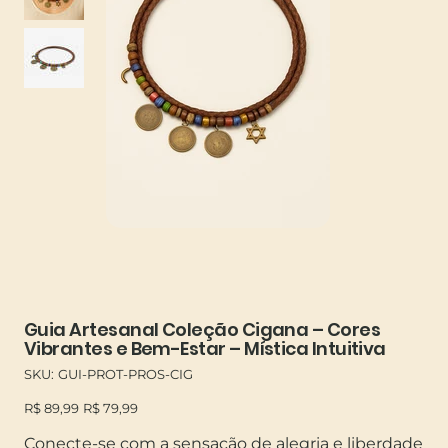
Guia Artesanal Coleção Cigana – Cores
Vibrantes e Bem-Estar – Mística Intuitiva
SKU
SKU:
GUI-PROT-PROS-CIG
GUI-
PROT-
Preço
Preço
PROS-
R$ 89,99
R$ 79,99
original
promocional
CIG
Conecte-se com a sensação de alegria e liberdade